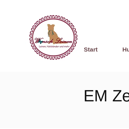
Start
H
EM Ze