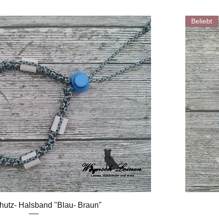
Beliebt
Schnellansicht
utz- Halsband "Blau- Braun"