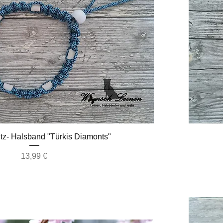
Schnellansicht
z- Halsband "Türkis Diamonts"
Preis
13,99 €