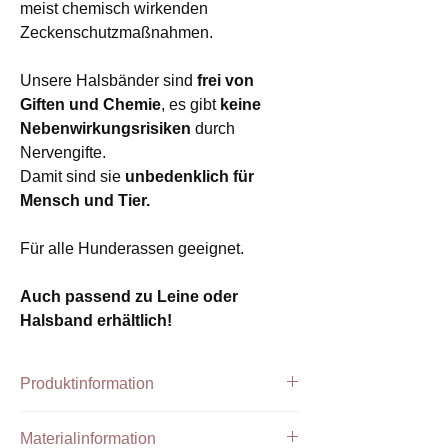
meist chemisch wirkenden
Zeckenschutzmaßnahmen.
Unsere Halsbänder sind
frei von
Giften und Chemie
, es gibt
keine
Nebenwirkungsrisiken
durch
Nervengifte.
Damit sind sie
unbedenklich für
Mensch und Tier.
Für alle Hunderassen geeignet.
Auch passend zu Leine oder
Halsband erhältlich!
Produktinformation
EM-Keramik
enthält keine Pestizide
und
Materialinformation
wird von jedem Hund gut vertragen.