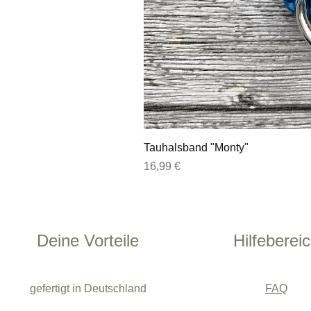
Tauhalsband "Monty"
Preis
16,99 €
Deine Vorteile
Hilfeberei
gefertigt in Deutschland
FAQ