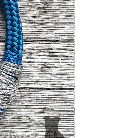
Mikroorganismen auf der Haut des
es Hundes auswirken und somit
um. Zecken mögen das jedoch gar
iten begünstigen. Außerdem sind
en potenziellen Wirt von meist
r den Menschen empfehlenswert.
erhaupt auf ihn anspringen.
 die Haut bzw. das Fell des
erden enthalten Stoffe, die beim
 Menschenhaut gelangen.