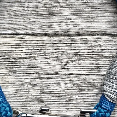
damit die negativen 
Blut- und Hautbild d
Hundes in positive 
auch andere Krankhe
nicht und verlassen d
diese auch nicht fü
allein, sofern Sie üb
Spot-Ons z.B. die auf
Hundes aufgetragen w
Streicheln auch auf