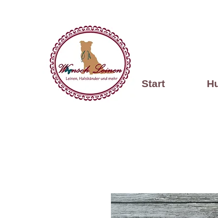
Start
H