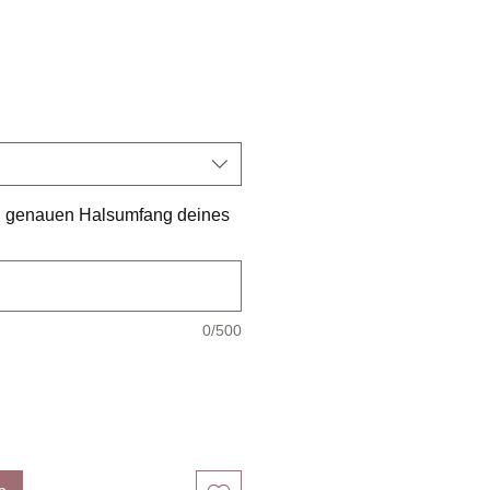
reis
en genauen Halsumfang deines
0/500