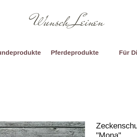
Wunsch Leinen
undeprodukte
Pferdeprodukte
Für D
Zeckenschu
"Mona"