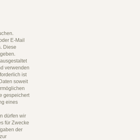
uchen.
oder E-Mail
s. Diese
egeben.
 ausgestaltet
und verwenden
rderlich ist
Daten soweit
ermöglichen
e gespeichert
ng eines
n dürfen wir
ies für Zwecke
fgaben der
zur