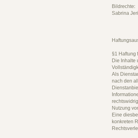
Bildrechte:
Sabrina Jer
Haftungsau
§1 Haftung f
Die Inhalte 
Vollständig
Als Diensta
nach den al
Dienstanbiet
Information
rechtswidri
Nutzung von
Eine diesbe
konkreten R
Rechtsverle