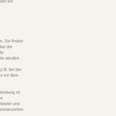
den wir
n. Sie finden
bei der
de
te abrufen.
z.B. bei der
os vor dem
erbung ist
he
nbieter und
kommerziellen