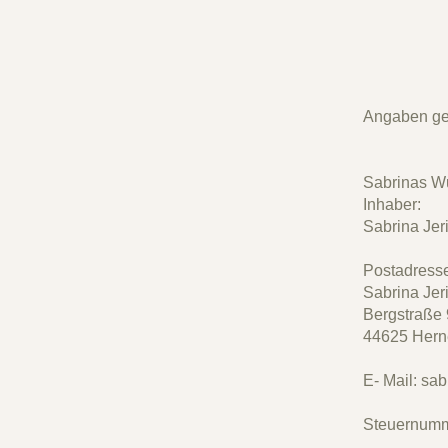
Angaben g
Sabrinas W
Inhaber:
Sabrina Jer
Postadresse
Sabrina Jer
Bergstraße
44625 Hern
E- Mail:
sab
Steuernumm