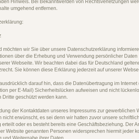
nden Hinweis. Bei Bekanntwerden von Rechtsverletzungen wer
nhalte umgehend entfernen.
erklärung:
z
 möchten wir Sie über unsere Datenschutzerklärung informiere
ationen über die Erhebung und Verwendung persönlicher Daten 
erer Webseite. Wir beachten dabei das für Deutschland gelten
recht. Sie können diese Erklärung jederzeit auf unserer Websei
usdrücklich darauf hin, dass die Datenübertragung im Internet (
on per E-Mail) Sicherheitslücken aufweisen und nicht lückenl
h Dritte geschützt werden kann.
ung der Kontaktdaten unseres Impressums zur gewerblichen W
 nicht erwünscht, es sei denn wir hatten zuvor unsere schriftlic
 erteilt oder es besteht bereits eine Geschäftsbeziehung. Der A
eser Website genannten Personen widersprechen hiermit jeder 
 und Weitergabe ihrer Daten.