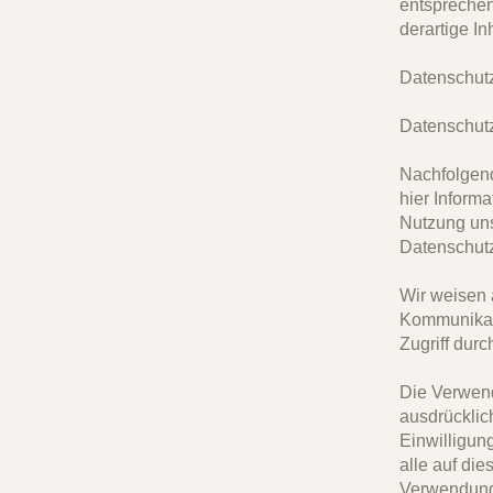
entspreche
derartige I
Datenschutz
Datenschut
Nachfolgend
hier Inform
Nutzung uns
Datenschutz
Wir weisen a
Kommunikati
Zugriff durc
Die Verwend
ausdrücklich
Einwilligung
alle auf di
Verwendung