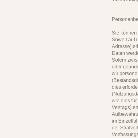
Personenbe
Sie können
Soweit auf 
Adresse) erh
Daten werde
Sofern zwis
oder geände
wir persone
(Bestandsda
dies erford
(Nutzungsd
wie dies fü
Vertrags) er
Aufbewahrun
im Einzelfa
der Strafve
Verfassungs