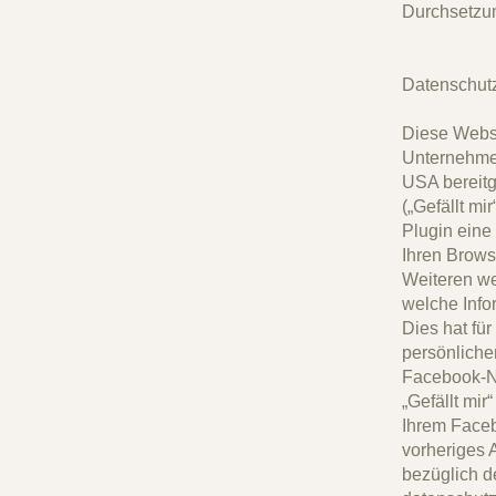
Durchsetzun
Datenschutz
Diese Webse
Unternehmen
USA bereitg
(„Gefällt mi
Plugin eine
Ihren Brows
Weiteren we
welche Info
Dies hat fü
persönliche
Facebook-Nu
„Gefällt mi
Ihrem Faceb
vorheriges 
bezüglich d