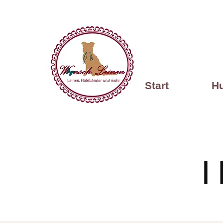
Start
H