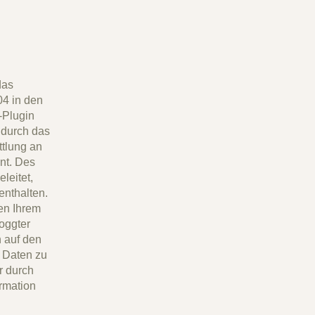
das
04 in den
-Plugin
s durch das
tlung an
nt. Des
leitet,
nthalten.
en Ihrem
oggter
 auf den
e Daten zu
r durch
rmation