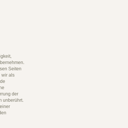
gkeit,
 übernehmen.
esen Seiten
wir als
mde
ne
rrung der
 unberührt.
einer
den