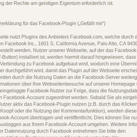
g der Rechte am geistigen Eigentum erforderlich ist.
erklärung für das Facebook-Plugin („Gefällt mir“)
ite nutzt Plugins des Anbieters Facebook.com, welche durch 
 Facebook Inc., 1601 S. California Avenue, Palo Alto, CA 943
estellt werden. Nutzer unserer Webseite, auf der das Facebook
r“-Button) installiert ist, werden hiermit darauf hingewiesen, das
 Verbindung zu Facebook aufgebaut wird, wodurch eine Übermit
er durchgeführt wird, damit das Plugin auf der Webseite erschei
rden durch die Nutzung Daten an die Facebook-Server weiterge
rmationen über Ihre Webseitenbesuche auf unserer Homepage e
r eingeloggte Facebook-Nutzer zur Folge, dass die Nutzungsdat
n Facebook-Account zugeordnet werden. Sobald Sie als eingel
tzer aktiv das Facebook-Plugin nutzen (z.B. durch das Klicken
r“ Knopf oder die Nutzung der Kommentarfunktion), werden dies
ook-Account übertragen und veröffentlicht. Dies können Sie nu
Ausloggen aus Ihrem Facebook-Account umgehen. Weitere Info
er Datennutzung durch Facebook entnehmen Sie bitte den