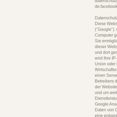
datenschut
de.facebook
Datenschutz
Diese Websi
("Google").
Computer ge
Sie ermögli
dieser Webs
und dort ge
wird Ihre I
Union oder
Wirtschafts
einen Serve
Betreibers 
der Website
und um weit
Dienstleist
Google Anal
Daten von 
eine entspr