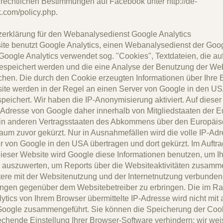
zrechtlichen Bestimmungen auf Facebook unter
http://de-
.com/policy.php.
erklärung für den Webanalysedienst Google Analytics
te benutzt Google Analytics, einen Webanalysedienst der Goog
 Google Analytics verwendet sog. "Cookies", Textdateien, die au
speichert werden und die eine Analyse der Benutzung der Web
chen. Die durch den Cookie erzeugten Informationen über Ihre
ite werden in der Regel an einen Server von Google in den US
speichert. Wir haben die IP-Anonymisierung aktiviert. Auf diese
P-Adresse von Google daher innerhalb von Mitgliedstaaten der 
 in anderen Vertragsstaaten des Abkommens über den Europäi
raum zuvor gekürzt. Nur in Ausnahmefällen wird die volle IP-Ad
r von Google in den USA übertragen und dort gekürzt. Im Auftr
dieser Website wird Google diese Informationen benutzen, um I
 auszuwerten, um Reports über die Websiteaktivitäten zusamm
ere mit der Websitenutzung und der Internetnutzung verbunde
ungen gegenüber dem Websitebetreiber zu erbringen. Die im 
ytics von Ihrem Browser übermittelte IP-Adresse wird nicht mit
Google zusammengeführt. Sie können die Speicherung der Coo
echende Einstellung Ihrer Browser-Software verhindern; wir wei