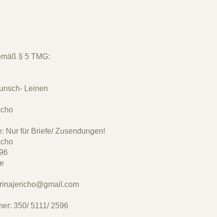
emäß § 5 TMG:
unsch- Leinen
icho
: Nur für Briefe/ Zusendungen!
icho
 96
e
rinajericho@gmail.com
er: 350/ 5111/ 2596