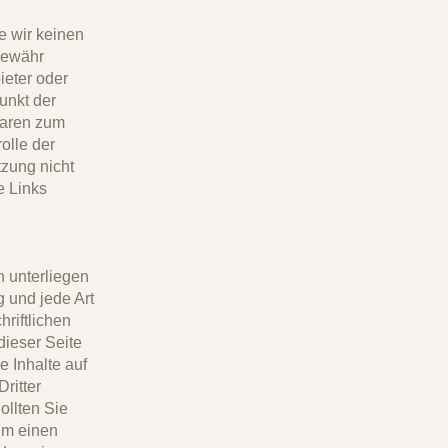
e wir keinen
Gewähr
ieter oder
unkt der
waren zum
olle der
tzung nicht
e Links
n unterliegen
g und jede Art
riftlichen
dieser Seite
e Inhalte auf
ritter
ollten Sie
um einen