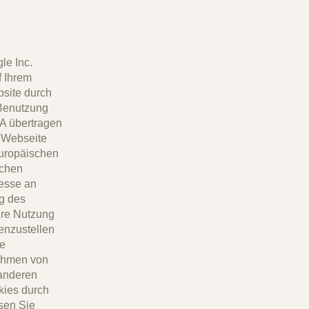
le Inc.
f Ihrem
site durch
 Benutzung
A übertragen
r Webseite
Europäischen
schen
resse an
ag des
hre Nutzung
enzustellen
ne
Rahmen von
 anderen
kies durch
sen Sie