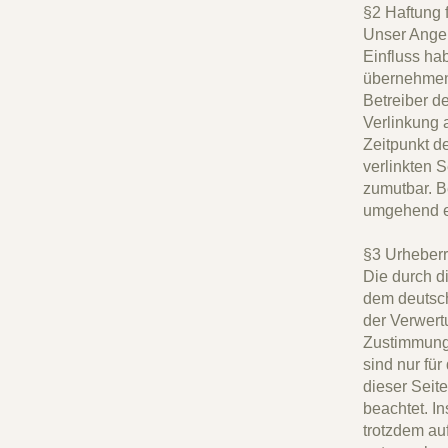
§2 Haftung 
Unser Angeb
Einfluss ha
übernehmen. 
Betreiber d
Verlinkung 
Zeitpunkt d
verlinkten 
zumutbar. B
umgehend e
§3 Urheberr
Die durch di
dem deutsch
der Verwert
Zustimmung 
sind nur für
dieser Seite
beachtet. I
trotzdem au