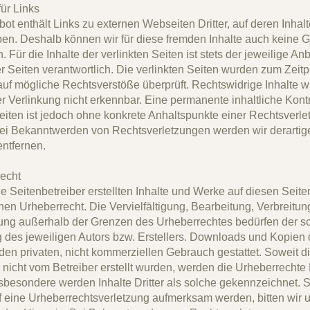
für Links
ot enthält Links zu externen Webseiten Dritter, auf deren Inhalt
ben. Deshalb können wir für diese fremden Inhalte auch keine 
Für die Inhalte der verlinkten Seiten ist stets der jeweilige Anb
er Seiten verantwortlich. Die verlinkten Seiten wurden zum Zeitp
auf mögliche Rechtsverstöße überprüft. Rechtswidrige Inhalte 
er Verlinkung nicht erkennbar. Eine permanente inhaltliche Kontr
Seiten ist jedoch ohne konkrete Anhaltspunkte einer Rechtsverle
ei Bekanntwerden von Rechtsverletzungen werden wir derartig
ntfernen.
echt
e Seitenbetreiber erstellten Inhalte und Werke auf diesen Seite
en Urheberrecht. Die Vervielfältigung, Bearbeitung, Verbreitun
ung außerhalb der Grenzen des Urheberrechtes bedürfen der sch
des jeweiligen Autors bzw. Erstellers. Downloads und Kopien 
 den privaten, nicht kommerziellen Gebrauch gestattet. Soweit di
 nicht vom Betreiber erstellt wurden, werden die Urheberrechte D
nsbesondere werden Inhalte Dritter als solche gekennzeichnet. S
f eine Urheberrechtsverletzung aufmerksam werden, bitten wir 