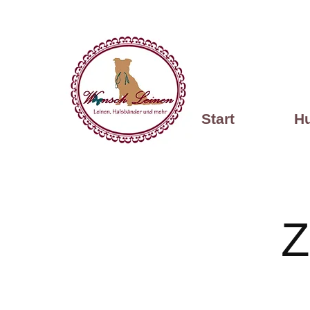
Start
H