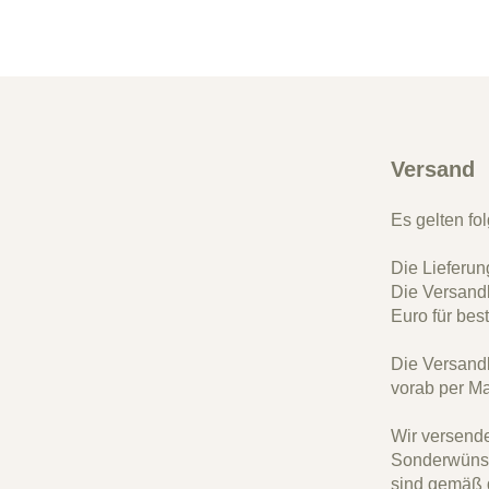
Versand
Es gelten f
Die Lieferun
Die Versandk
Euro für bes
Die Versandk
vorab per Ma
Wir versend
Sonderwünsc
sind gemäß