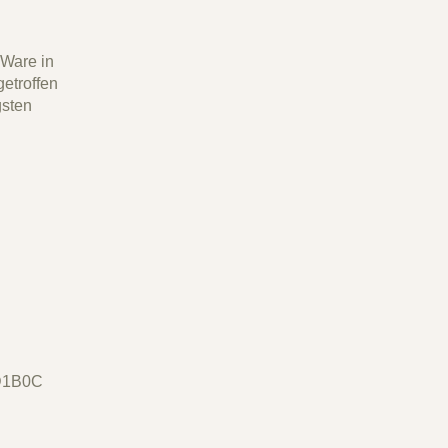
 Ware in
etroffen
gsten
D1B0C