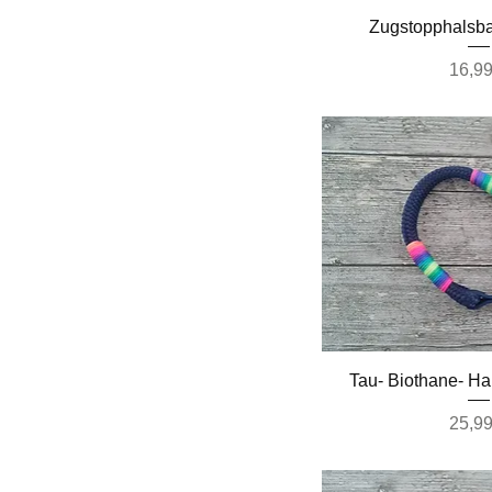
Schnella
Zugstopphalsba
Preis
16,99
Schnella
Tau- Biothane- Ha
Preis
25,99