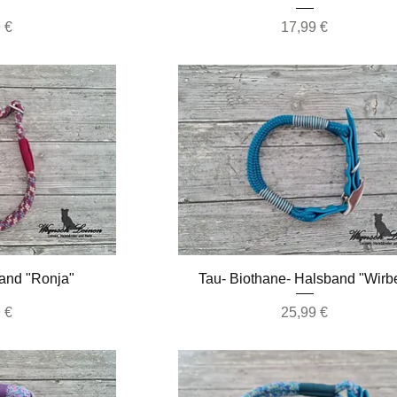
Preis
 €
17,99 €
nsicht
Schnellansicht
and "Ronja"
Tau- Biothane- Halsband "Wirb
Preis
 €
25,99 €