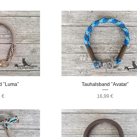
nsicht
Schnellansicht
d "Luma"
Tauhalsband "Avatar"
Preis
 €
16,99 €