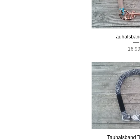
Schnella
Tauhalsban
Preis
16,99
Schnella
Tauhalsband 