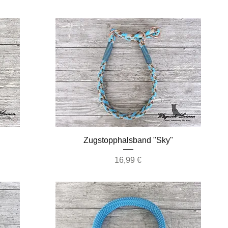
Schnellansicht
Zugstopphalsband "Sky"
Preis
16,99 €