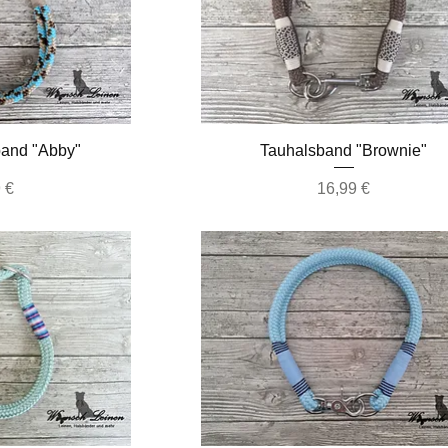
nsicht
Schnellansicht
band "Abby"
Tauhalsband "Brownie"
Preis
 €
16,99 €