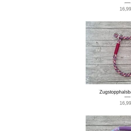
Preis
16,99
Schnella
Zugstopphalsb
Preis
16,99