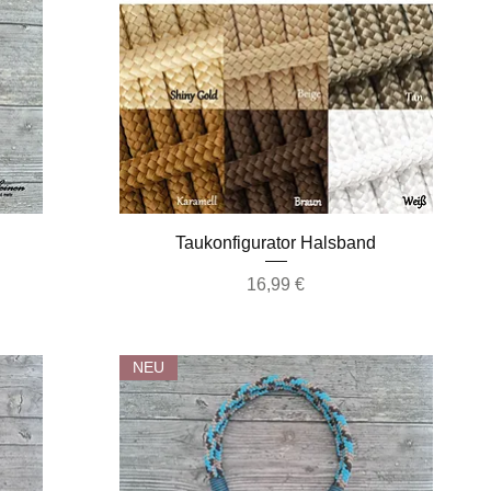
Schnellansicht
Taukonfigurator Halsband
Preis
16,99 €
NEU