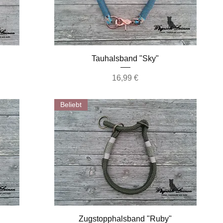
Schnellansicht
Tauhalsband "Sky"
Preis
16,99 €
Beliebt
Schnellansicht
Zugstopphalsband "Ruby"