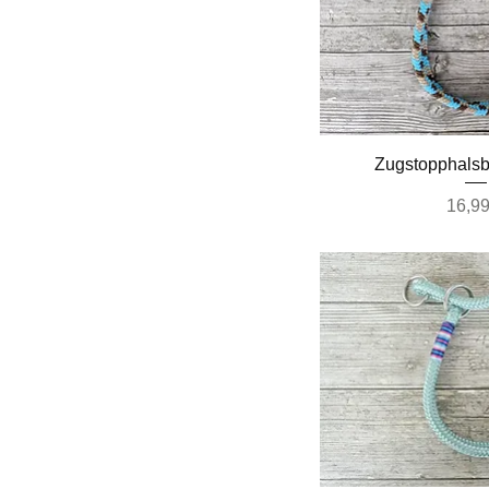
Schnella
Zugstopphals
Preis
16,99