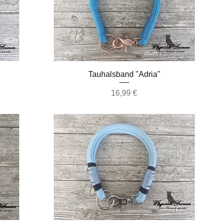
Schnellansicht
Tauhalsband "Adria"
Preis
16,99 €