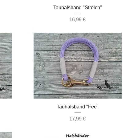
Schnellansicht
Tauhalsband "Strolch"
Preis
16,99 €
Schnellansicht
Tauhalsband "Fee"
Preis
17,99 €