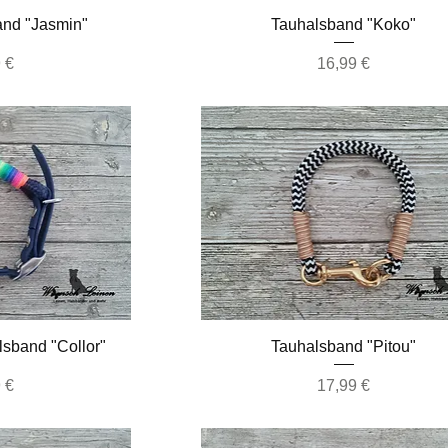
nsicht
Schnellansicht
nd "Jasmin"
Tauhalsband "Koko"
Preis
 €
16,99 €
nsicht
Schnellansicht
lsband "Collor"
Tauhalsband "Pitou"
Preis
 €
17,99 €