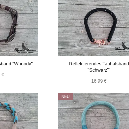
nsicht
Schnellansicht
lsband "Whoody"
Reflektierendes Tauhalsband
"Schwarz""
 €
Preis
16,99 €
NEU