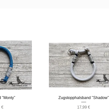
nsicht
Schnellansicht
 "Monty"
Zugstopphalsband "Shadow"
Preis
 €
17,99 €