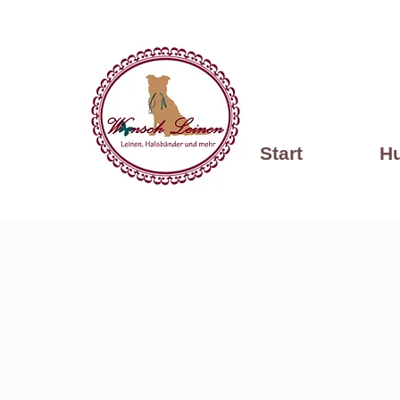
Start
H