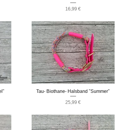
Preis
16,99 €
Schnellansicht
el"
Tau- Biothane- Halsband "Summer"
Preis
25,99 €