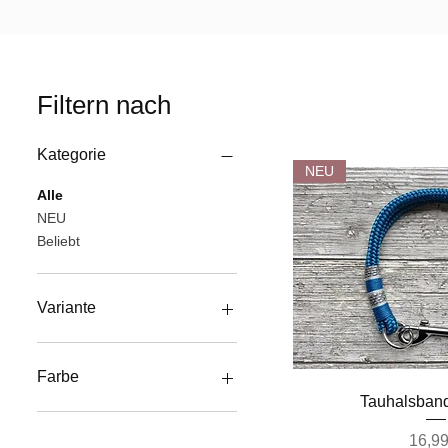
Filtern nach
Kategorie
NEU
Alle
NEU
Beliebt
Variante
Feste Halsung
Zugstopphalsbänder
Farbe
Tau- Biothane Halsbänder
Schnella
Tauhalsband
Schwarz
Preis
16,99
Braun