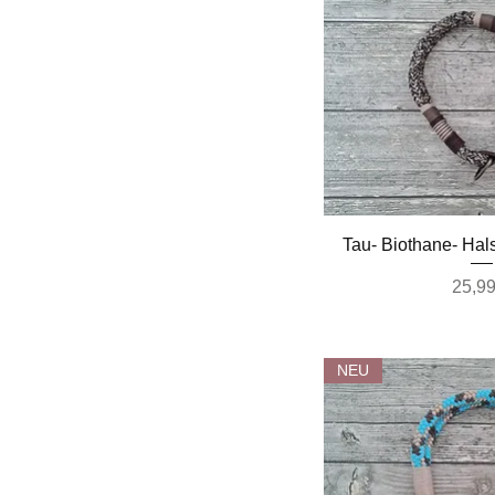
Schnella
Tau- Biothane- Ha
Preis
25,99
NEU