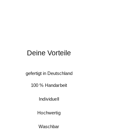
Bei Halsbändern mit
einem Biothaneadapter teile mir bitte
zusätzlich mit, ob der genannte Wert bei
dem mittleren Loch liegen soll
(damit das
Halsband bei Bedarf enger oder weiter
gestellt werden kann
) oder bei dem engsten
Loch
(weil ihr Hund noch im Wachstum ist).
Deine Vorteile
gefertigt in Deutschland
100 % Handarbeit
Individuell
Hochwertig
Waschbar