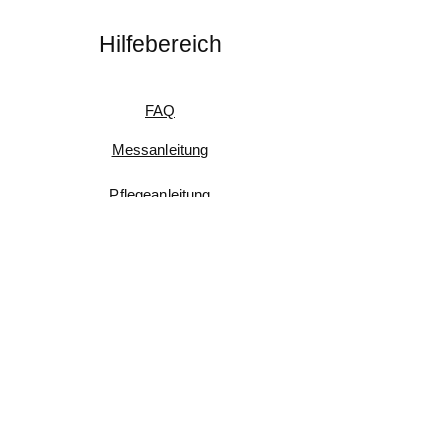
Hilfebereich
FAQ
Messanleitung
Pflegeanleitung
Umtausch & Rückgabe
Kundenfeedback
Informationen
Impressum