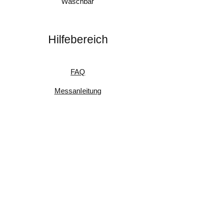
Waschbar
Hilfebereich
FAQ
Messanleitung
Pflegeanleitung
Umtausch & Rückgabe
Kundenfeedback
Informationen