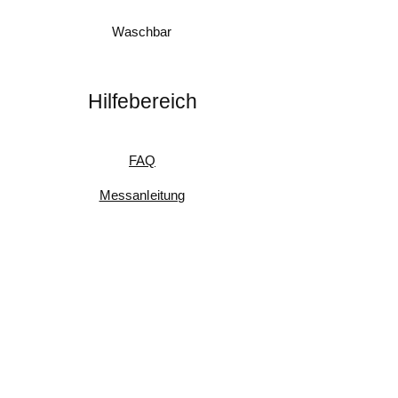
Waschbar
Hilfebereich
FAQ
Messanleitung
Pflegeanleitung
Umtausch & Rückgabe
Kundenfeedback
Informationen