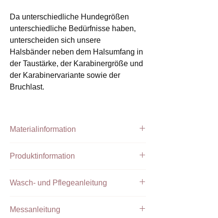
Da unterschiedliche Hundegrößen
unterschiedliche Bedürfnisse haben,
unterscheiden sich unsere
Halsbänder neben dem Halsumfang in
der Taustärke, der Karabinergröße und
der Karabinervariante sowie der
Bruchlast.
Materialinformation
Handgefertigtes Halsband aus PPM Tau
Produktinformation
Tau Farbe:
Braun
Takelung:
Braun, Beige
Das abgebildete Halsband hat eine
feste
Beschläge:
Silber
Wasch- und Pflegeanleitung
Halsung
und ist damit nicht zu verstellen.
Wir fertigen jedes einzelne Produkt mit
Unsere Tauprodukte können bei 30 ° C in
Die Größen XS, S, L und XL werden mit
größter Sorgfalt, um
Messanleitung
einem Wäschesack in der Maschine
einen an die Größe angepassten