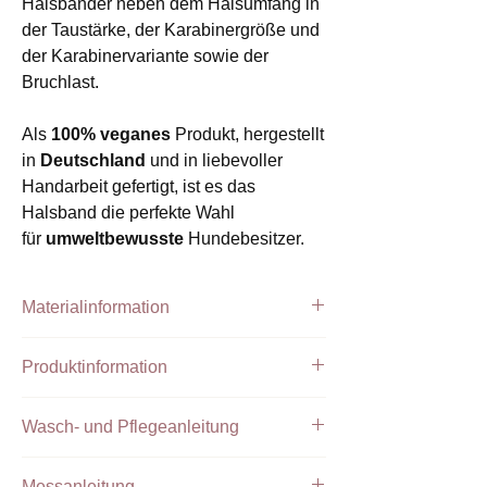
Halsbänder neben dem Halsumfang in
der Taustärke, der Karabinergröße und
der Karabinervariante sowie der
Bruchlast.
Als
100% veganes
Produkt, hergestellt
in
Deutschland
und in liebevoller
Handarbeit gefertigt, ist es das
Halsband die perfekte Wahl
für
umweltbewusste
Hundebesitzer.
Materialinformation
Handgefertigtes Halsband aus PPM Tau
Produktinformation
Tau Farbe:
Aubergine
Takelung:
Teal, Grau
Das abgebildete Halsband hat eine
feste
Beschläge:
Silber
Wasch- und Pflegeanleitung
Halsung
und ist damit nicht zu verstellen.
Wir fertigen jedes einzelne Produkt mit
Unsere Tauprodukte können bei 30 ° C in
Die Größen XS, S, L und XL werden mit
größter Sorgfalt, um
Messanleitung