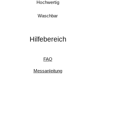
Hochwertig
Waschbar
Hilfebereich
FAQ
Messanleitung
Pflegeanleitung
Umtausch & Rückgabe
Kundenfeedback