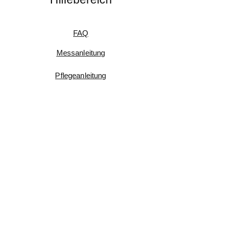
FAQ
Messanleitung
Pflegeanleitung
Umtausch & Rückgabe
Kundenfeedback
Informationen
Impressum
AGB