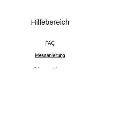
Hilfebereich
FAQ
Messanleitung
Pflegeanleitung
Umtausch & Rückgabe
Kundenfeedback
Informationen