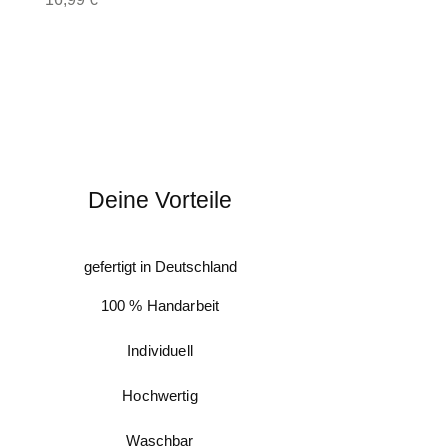
Tau - Biothanekombinationen:
Bei Halsbändern mit
einem Biothaneadapter teile mir bitte
zusätzlich mit, ob der genannte Wert bei
dem mittleren Loch liegen soll
(damit das
Halsband bei Bedarf enger oder weiter
gestellt werden kann
) oder bei dem engsten
Loch
(weil ihr Hund noch im Wachstum ist).
Deine Vorteile
gefertigt in Deutschland
100 % Handarbeit
Individuell
Hochwertig
Waschbar