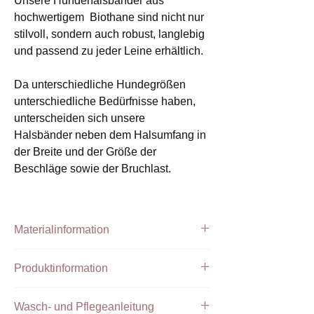
Unsere Hundehalsbänder aus
hochwertigem Biothane sind nicht nur
stilvoll, sondern auch robust, langlebig
und passend zu jeder Leine erhältlich.
Da unterschiedliche Hundegrößen
unterschiedliche Bedürfnisse haben,
unterscheiden sich unsere
Halsbänder neben dem Halsumfang in
der Breite und der Größe der
Beschläge sowie der Bruchlast.
Materialinformation
Handgefertigtes Halsband aus PPM Tau
Produktinformation
und Biothane mit Farbsprenklern
farblich passend zu den Beschlägen.
Unsere
verstellbaren Halsbänder aus
Wasch- und Pflegeanleitung
Biothane
sind mit einer hochwertigen