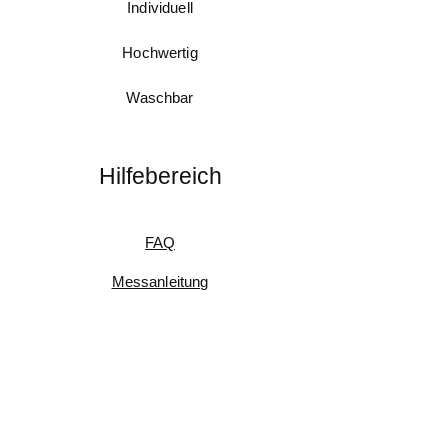
Individuell
Hochwertig
Waschbar
Hilfebereich
FAQ
Messanleitung
Pflegeanleitung
Umtausch & Rückgabe
Kundenfeedback