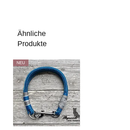
Für die Handykette wird ein Tau mit einem
Durchmesser von 6 mm verwendet.
Die Handykette hat eine Länge von 1,50
cm.
Zum Angebot zählt eine handgefertigte
Ähnliche
Handykette, ein Schlüsselring sowie ein
Produkte
Patch.
Eine Hülle zählt nicht zum Angebot.
Die Handykette kann mit den angebrachten
NEU
Karbinern und den abnehmbaren Patch an
jeder vorhandenen Hülle befestigt werden.