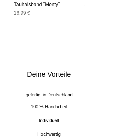
Tauhalsband "Monty"
Zugstopphalsband "Sh
Preis
Preis
16,99 €
17,99 €
Deine Vorteile
gefertigt in Deutschland
100 % Handarbeit
Individuell
Hochwertig