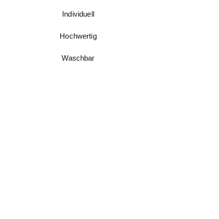
Individuell
Hochwertig
Waschbar
Hilfebereich
FAQ
Messanleitung
Pflegeanleitung
Umtausch & Rückgabe
Kundenfeedback