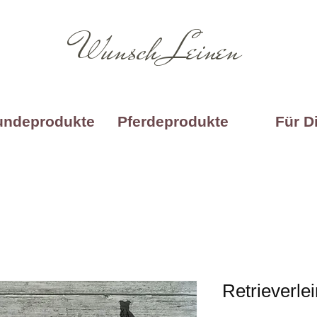
Wunsch Leinen
undeprodukte
Pferdeprodukte
Für D
Retrieverle