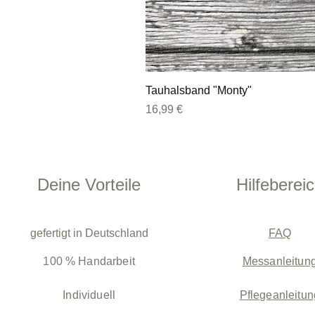
Tauhalsband "Monty"
Preis
16,99 €
Deine Vorteile
Hilfeberei
gefertigt in Deutschland
FAQ
100 % Handarbeit
Messanleitun
Individuell
Pflegeanleitun