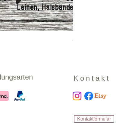
Zugstopphalsband "Shadow
Preis
17,99 €
lungsarten
Kontakt
Kontaktformular