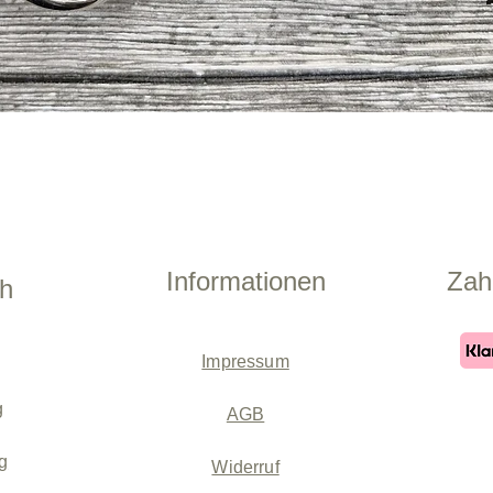
Schnellansicht
Informationen
Zah
ch
Impressum
g
AGB
g
Widerruf