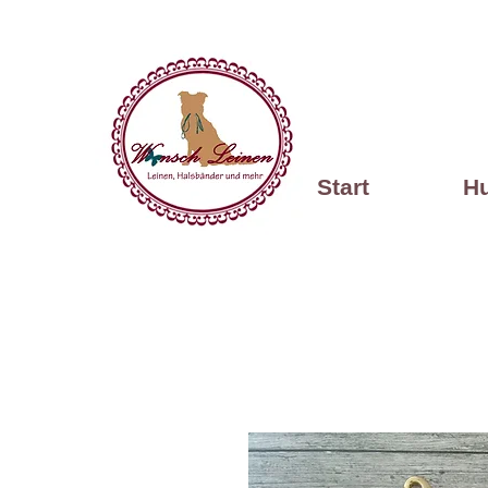
Start
H