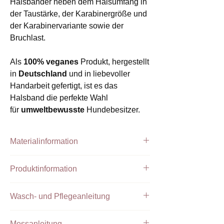
Halsbänder neben dem Halsumfang in
der Taustärke, der Karabinergröße und
der Karabinervariante sowie der
Bruchlast.
Als
100% veganes
Produkt, hergestellt
in
Deutschland
und in liebevoller
Handarbeit gefertigt, ist es das
Halsband die perfekte Wahl
für
umweltbewusste
Hundebesitzer.
Materialinformation
Handgefertigtes Halsband aus PPM Tau
Produktinformation
Tau Farbe:
Petrol
Takelung:
Creme
Das abgebildete Halsband hat eine
feste
Beschläge:
Silber
Wasch- und Pflegeanleitung
Halsung
und ist damit nicht zu verstellen.
Wir fertigen jedes einzelne Produkt mit
Unsere Tauprodukte können bei 30 ° C in
Die Größen XS, S, L und XL werden mit
größter Sorgfalt, um
Messanleitung