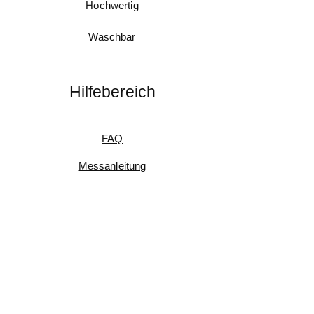
Hochwertig
Waschbar
Hilfebereich
FAQ
Messanleitung
Pflegeanleitung
Umtausch & Rückgabe
Kundenfeedback