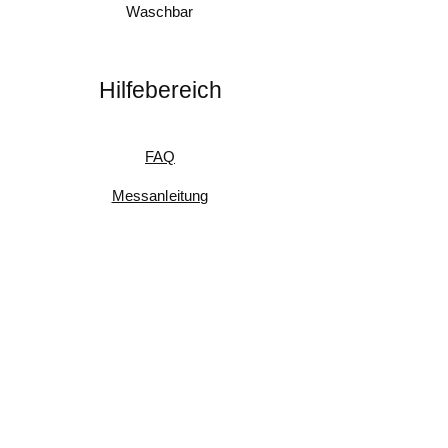
Waschbar
Hilfebereich
FAQ
Messanleitung
Pflegeanleitung
Umtausch & Rückgabe
Kundenfeedback
Informationen