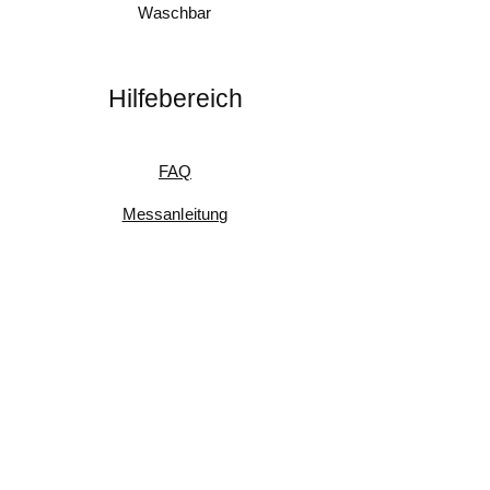
Waschbar
Hilfebereich
FAQ
Messanleitung
Pflegeanleitung
Umtausch & Rückgabe
Kundenfeedback
Informationen