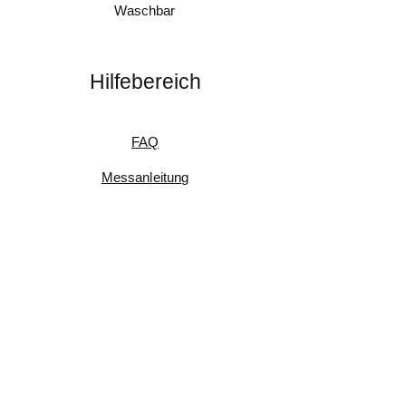
Waschbar
Hilfebereich
FAQ
Messanleitung
Pflegeanleitung
Umtausch & Rückgabe
Kundenfeedback
Informationen