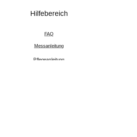
Hilfebereich
FAQ
Messanleitung
Pflegeanleitung
Umtausch & Rückgabe
Kundenfeedback
Informationen
Impressum