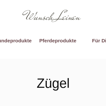
Wunsch Leinen
undeprodukte
Pferdeprodukte
Für D
Zügel