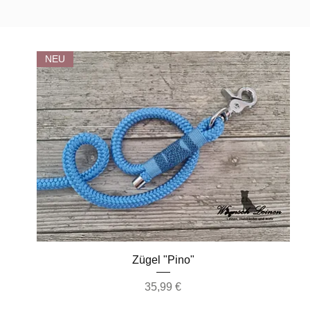
NEU
Schnellansicht
Zügel "Pino"
Preis
35,99 €