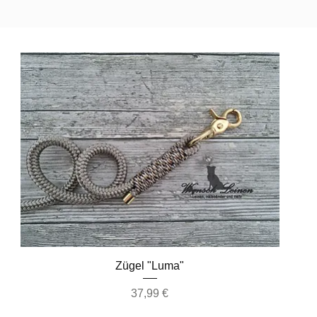
Schnellansicht
Zügel "Luma"
Preis
37,99 €