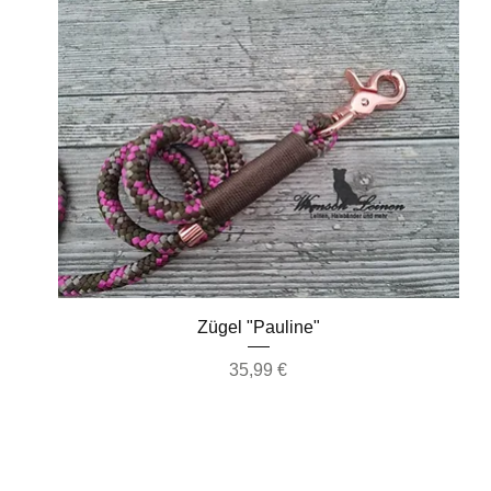
Schnellansicht
Zügel "Pauline"
Preis
35,99 €