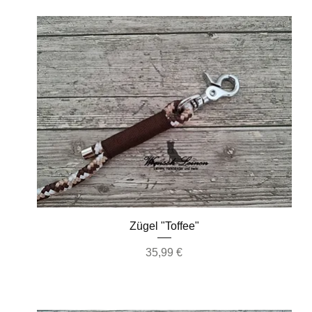
Schnellansicht
Zügel "Toffee"
Preis
35,99 €