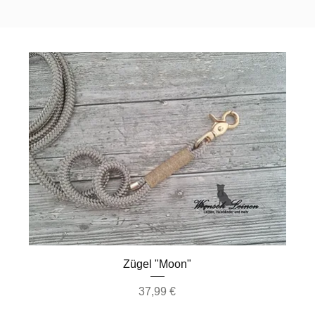
Schnellansicht
Zügel "Moon"
Preis
37,99 €