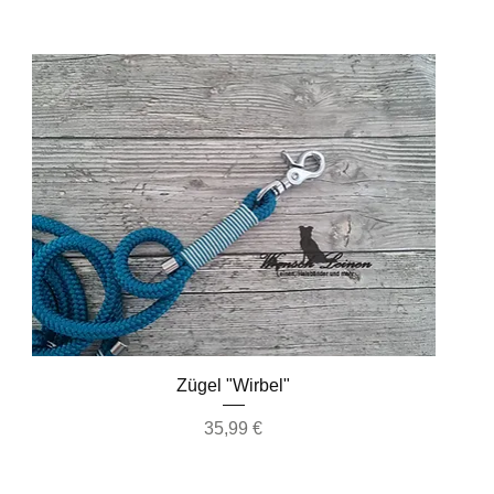
Schnellansicht
Zügel "Wirbel"
Preis
35,99 €