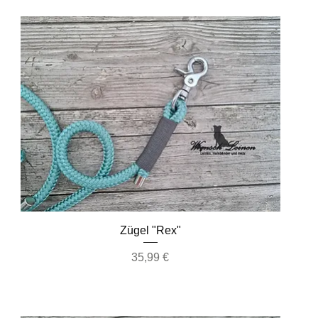
Schnellansicht
Zügel "Rex"
Preis
35,99 €