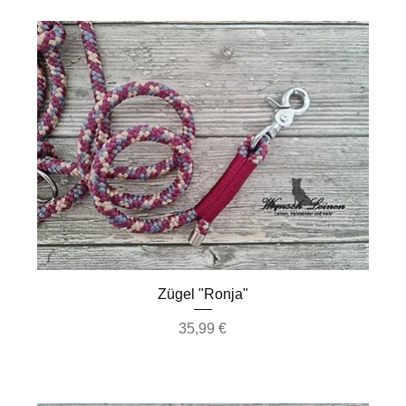
Schnellansicht
Zügel "Ronja"
Preis
35,99 €