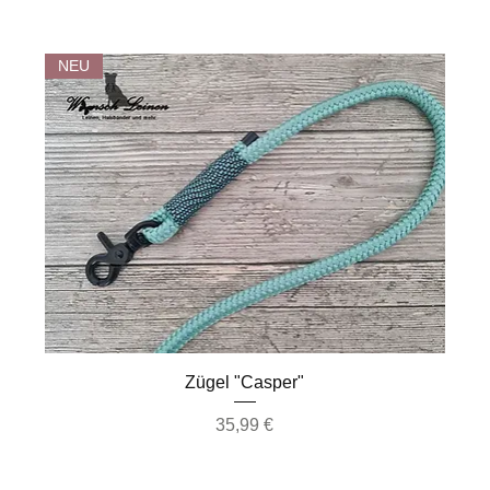
NEU
Schnellansicht
Zügel "Casper"
Preis
35,99 €