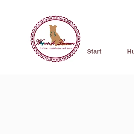
Start
H