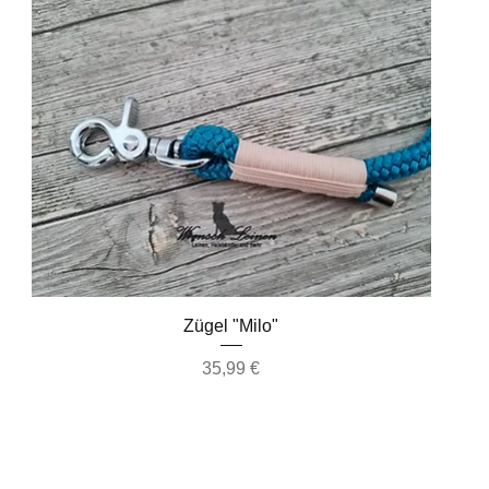
Schnellansicht
Zügel "Milo"
Preis
35,99 €