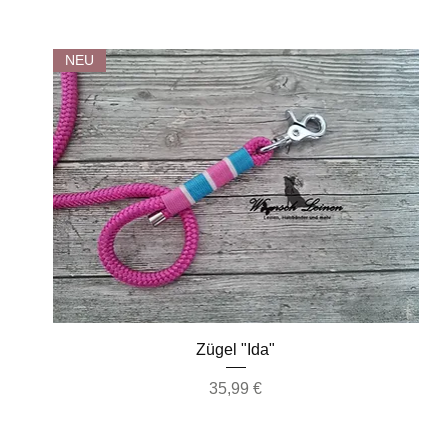
NEU
Schnellansicht
Zügel "Ida"
Preis
35,99 €