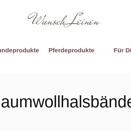
Wunsch Leinen
undeprodukte
Pferdeprodukte
Für D
aumwollhalsbänd