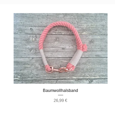
Schnellansicht
Baumwollhalsband
Preis
26,99 €