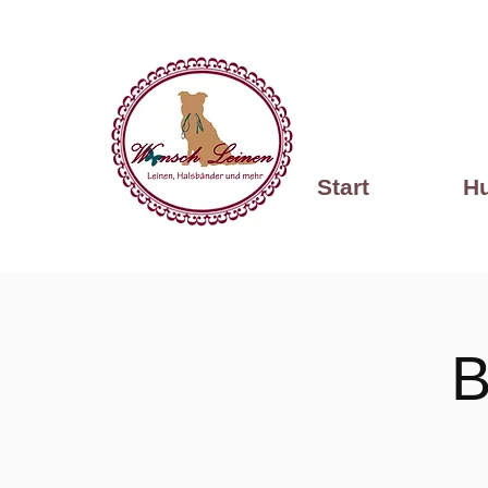
Start
H
B