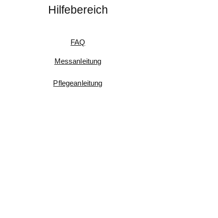
Hilfebereich
FAQ
Messanleitung
Pflegeanleitung
Umtausch & Rückgabe
Kundenfeedback
Informationen
Impressum