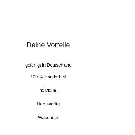
umfang
UND
der
Halsumfang
gemessen
werden, da dieses Halsband über den Kopf
an und ausgezogen wird.
Deine Vorteile
gefertigt in Deutschland
100 % Handarbeit
Individuell
Hochwertig
Waschbar