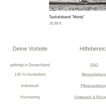
Tauhalsband "Monty"
Preis
16,99 €
Deine Vorteile
Hilfeberei
gefertigt in Deutschland
FAQ
100 % Handarbeit
Messanleitun
Individuell
Pflegeanleitun
Hochwertig
Umtausch & Rück