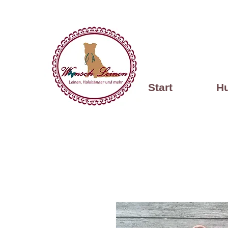
Start
H