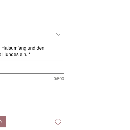
reis
en Halsumfang und den
 Hundes ein.
*
0/500
b