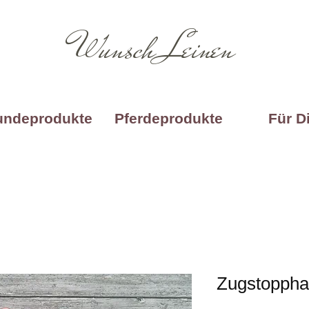
Wunsch Leinen
undeprodukte
Pferdeprodukte
Für D
Zugstoppha