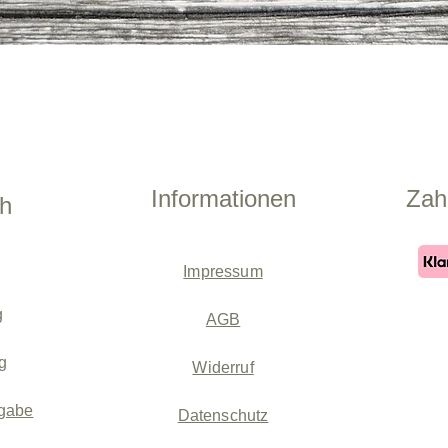
Schnellansicht
Informationen
Zah
ch
Impressum
g
AGB
g
Widerruf
gabe
Datenschutz