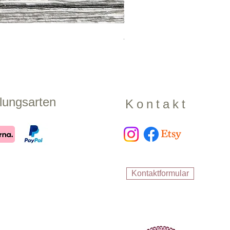
Zugstopphalsband "Shadow
Preis
17,99 €
lungsarten
Kontakt
Kontaktformular