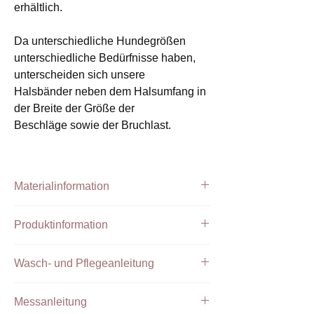
erhältlich.
Da unterschiedliche Hundegrößen
unterschiedliche Bedürfnisse haben,
unterscheiden sich unsere
Halsbänder neben dem Halsumfang in
der Breite der Größe der
Beschläge sowie der Bruchlast.
Materialinformation
Handgefertigtes Halsband aus PPM Tau
Produktinformation
und Biothane
Unsere
verstellbaren Tauhalsbänder
sind
Tau Farbe:
Beige, Blau
Wasch- und Pflegeanleitung
mit einem Adapter aus original Biothane
Biothane Farbe:
wählbar
gefertigt. Der Adapter wird mit hochwertigen
Takelung:
Tan
Unsere Tauprodukte können bei 30 ° C in
Beschlägen versehen, genietet und verklebt
Farbe der Beschläge:
Silber
Messanleitung
einem Wäschesack in der Maschine
und je nach Größe in Breite und Stärke