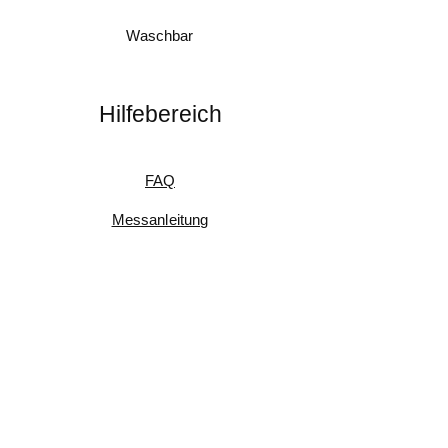
Waschbar
Hilfebereich
FAQ
Messanleitung
Pflegeanleitung
Umtausch & Rückgabe
Kundenfeedback
Informationen