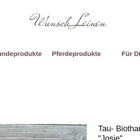
Wunsch Leinen
undeprodukte
Pferdeprodukte
Für D
Tau- Bioth
"Josie"