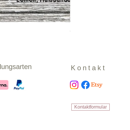
Zugstopphalsband "Shadow
Preis
17,99 €
lungsarten
Kontakt
Kontaktformular