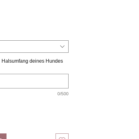
reis
en Halsumfang deines Hundes
0/500