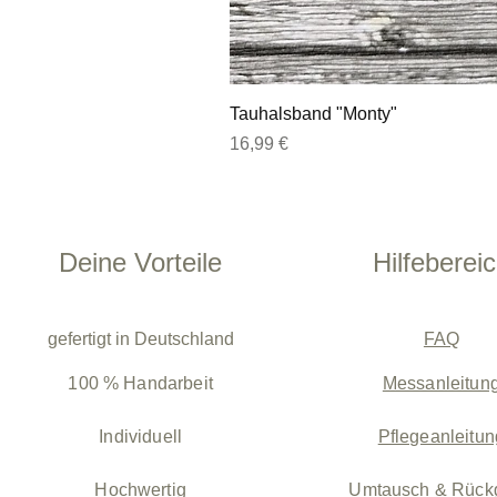
Tauhalsband "Monty"
Preis
16,99 €
Deine Vorteile
Hilfeberei
gefertigt in Deutschland
FAQ
100 % Handarbeit
Messanleitun
Individuell
Pflegeanleitun
Hochwertig
Umtausch & Rück