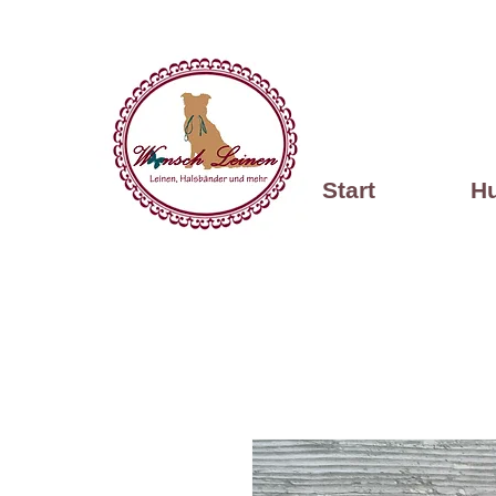
Start
H