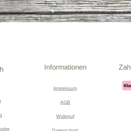
Schnellansicht
Informationen
Zah
ch
Impressum
g
AGB
g
Widerruf
gabe
Datenschutz