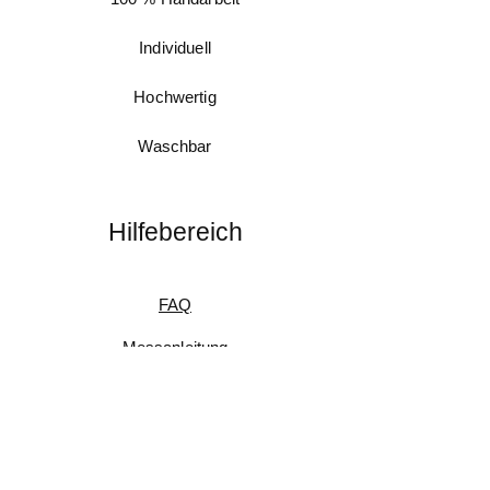
Individuell
Hochwertig
Waschbar
Hilfebereich
FAQ
Messanleitung
Pflegeanleitung
Umtausch & Rückgabe