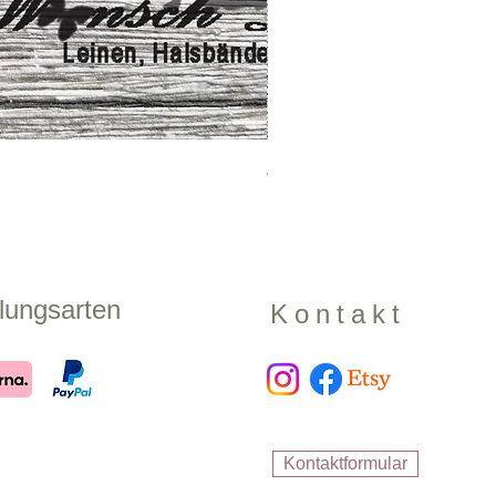
Zugstopphalsband "Shadow
Preis
17,99 €
lungsarten
Kontakt
Kontaktformular