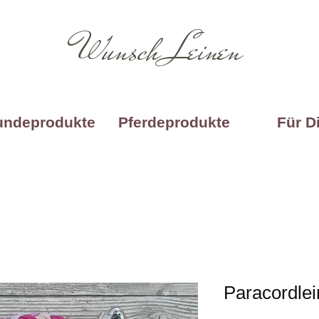
Wunsch Leinen
undeprodukte
Pferdeprodukte
Für D
Paracordlein