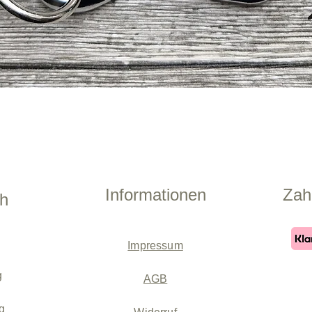
Schnellansicht
Informationen
Zah
ch
Impressum
g
AGB
g