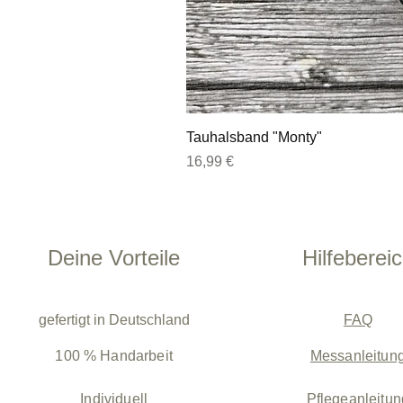
Tauhalsband "Monty"
Preis
16,99 €
Deine Vorteile
Hilfeberei
gefertigt in Deutschland
FAQ
100 % Handarbeit
Messanleitun
Individuell
Pflegeanleitun