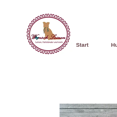
Start
H