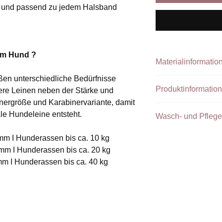
g und passend zu jedem Halsband
em Hund ?
Materialinformatio
en unterschiedliche Bedürfnisse
Produktinformation
ere Leinen neben der Stärke und
Handgefertigte Lei
nergröße und Karabinervariante, damit
Leinen der Größe S
Für unsere Produkte
le Hundeleine entsteht.
Wasch- und Pflege
Größen M und L we
Materialien, um eine
Widerstandsfähigkeit
Unsere Tauprodukte 
mm I Hunderassen bis ca. 10 kg
Die Größen S und L s
Paracord hat den Vort
Wäschesack in der 
Größe und Bruchlas
 mm I Hunderassen bis ca. 20 kg
und besonders reißfes
versehen. Die Größe 
mm I Hunderassen bis ca. 40 kg
Produkte in denen L
Schrerenkarabiner
eingearbeitet ist emp
Eigenschaften des 
Die Längen 1,20 m u
III):
Wir übernehmen wir 
mit einer
Handschla
Perlen keine Garanti
Ab einer Länge von 
- Hochwertiges Nylo
verstellbar.