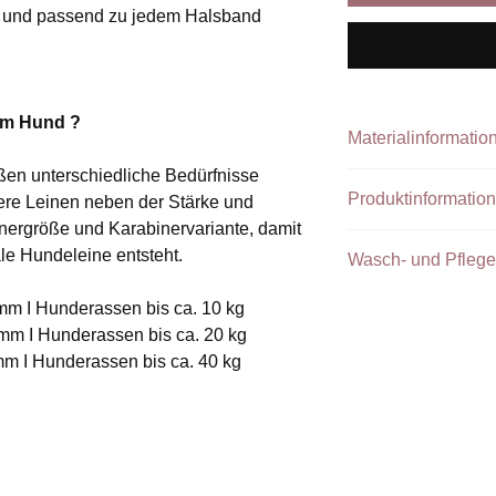
g und passend zu jedem Halsband
em Hund ?
Materialinformatio
en unterschiedliche Bedürfnisse
Produktinformation
ere Leinen neben der Stärke und
Handgefertigte Lei
nergröße und Karabinervariante, damit
Leinen der Größe S
Für unsere Produkte
le Hundeleine entsteht.
Wasch- und Pflege
Größen M und L we
Materialien, um eine
Widerstandsfähigkeit
Unsere Tauprodukte 
mm I Hunderassen bis ca. 10 kg
Die Größen S und L s
Paracord hat den Vort
Wäschesack in der 
Größe und Bruchlas
 mm I Hunderassen bis ca. 20 kg
und besonders reißfes
versehen. Die Größe 
mm I Hunderassen bis ca. 40 kg
Produkte in denen L
Schrerenkarabiner
eingearbeitet ist emp
Eigenschaften des 
Die Längen 1,20 m u
III):
Wir übernehmen wir 
mit einer
Handschla
Perlen keine Garanti
Ab einer Länge von 
- Hochwertiges Nylo
verstellbar.