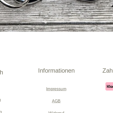
Schnellansicht
Informationen
Zah
ch
Impressum
g
AGB
g