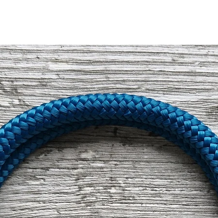
- Schwimmfähig,
Beschläge in der Fa
- nimmt kein Wasser 
Regenbogenfarben m
Damit die Leine auch
- Widerstandsfähig 
können mit der Zeit b
Schulter getragen w
- Verschmutzt nicht s
Legierung verlieren 
Leinenlänge von min
- Bruchlast: 249 kg
- Durchmesser: 3,8
Zum Trocknen empf
Unsere Produkte sind
- Waschbar bei 30°C
Produkt auf der Wäsc
in
100 % Handarbei
- Zug stark, aber den
höchste Qualität.
- Gewicht: 6,3 Gram
Das Waschen unserer 
Weise den Sicherhei
Bitte beachtet, das
Unsere Produkte hal
Abweichungen der M
Hundeabenteuern stan
Leine kommen kan
Gewähr für leinenag
Eine Fertigung von 
Bitte beachtet, das 
möglich.
können.