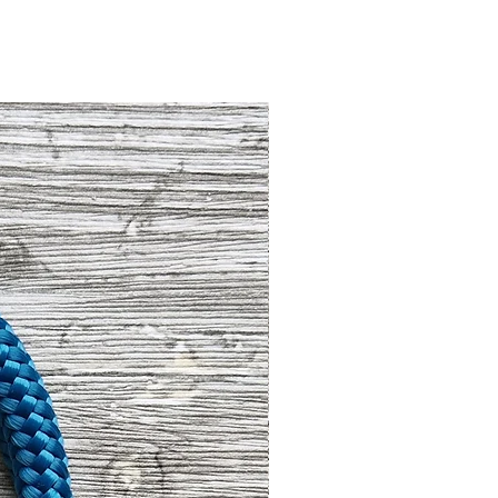
rbe Rose´ Gold, Schwarz und
auf
ögen kein Salzwasser und
 als
Umhänge- Leine
über der
gegen Mehltau und Fäulnis
ei sehr häufiger Nutzung ihre
erden kann empfehlen wir eine
chnell
und silberfarben werden.
destens 2,20 Metern.
 mm
ehlen wir Dein WUNSCH LEINEN
 absolute Unikate. Sie werden
heleine zu trocknen.
t
gefertigt und überzeugen durch
noch sehr leicht
m pro Meter
Produkte beeinflusst in keiner
tsaspekt !
s es bei Handarbeit zu leichten
ten den normalen
aße von jeder hergestellten
d, allerdings geben wir keine
n.
gressive Hunde.
Sondermaßen ist auf Anfrage
Farben bildschirmbedingt abweichen