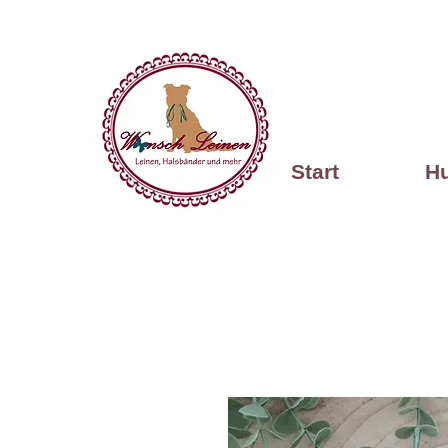
Start
H