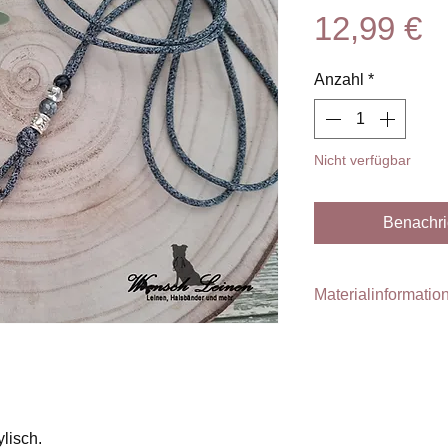
P
12,99 €
Anzahl
*
Nicht verfügbar
Benachri
Materialinformatio
Unsere Pfeifenbänder
Paracord gefertigt.
Zusätzlich werden ve
Das verwendete Par
3,8 mm. Das Band ist 
ylisch.