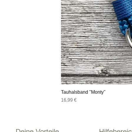
Tauhalsband "Monty"
Preis
16,99 €
Deine Vorteile
Hilfeberei