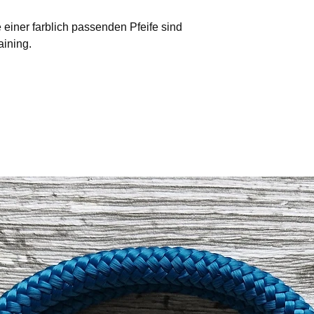
einstellbar.
 einer farblich passenden Pfeife sind
Paracord hat den Vort
aining.
und besonders reißfes
Bitte beachtet, das
abweichen können.
EM steht für "Effek
Diese werden in Ker
Perlen in unseren Ha