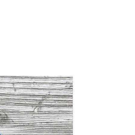
eil, dass es robust, pflegeleicht
t ist.
 Farben bildschirmbedingt
tive Mikroorganismen".
amikröhrchen eingebrannt und als
lsbändern verarbeitet.