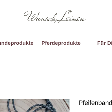
Wunsch Leinen
undeprodukte
Pferdeprodukte
Für D
Pfeifenband