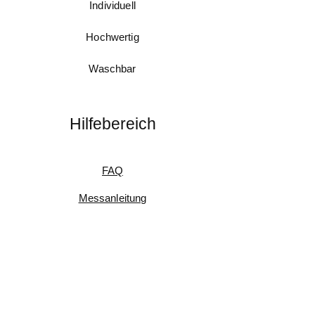
Individuell
Hochwertig
Waschbar
Hilfebereich
FAQ
Messanleitung
Pflegeanleitung
Umtausch & Rückgabe
Kundenfeedback