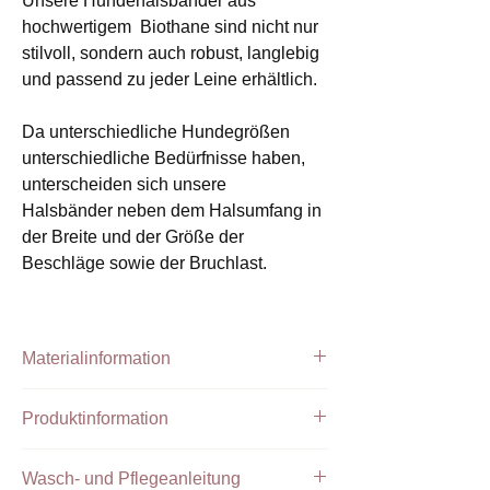
Unsere Hundehalsbänder aus
hochwertigem Biothane sind nicht nur
stilvoll, sondern auch robust, langlebig
und passend zu jeder Leine erhältlich.
Da unterschiedliche Hundegrößen
unterschiedliche Bedürfnisse haben,
unterscheiden sich unsere
Halsbänder neben dem Halsumfang in
der Breite und der Größe der
Beschläge sowie der Bruchlast.
Materialinformation
Handgefertigtes Halsband aus PPM Tau
Produktinformation
und Biothane mit Farbsprenklern
farblich passend zu den Beschlägen.
Unsere
verstellbaren Halsbänder aus
Wasch- und Pflegeanleitung
Biothane
sind mit einer hochwertigen