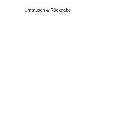
Umtausch & Rückgabe
Kundenfeedback
Informationen
Impressum
AGB
Widerruf
Datenschutz
Zahlung und Versand