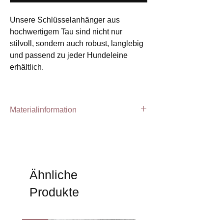
Unsere Schlüsselanhänger aus
hochwertigem Tau sind nicht nur
stilvoll, sondern auch robust, langlebig
und passend zu jeder Hundeleine
erhältlich.
Materialinformation
Handgefertigter Schlüsselanhänger
aus Tau
Tau Farbe:
Schwarz
Takelung:
Schwarz
Ähnliche
Farbe des Schlüsselringes:
Rose´ Gold
Produkte