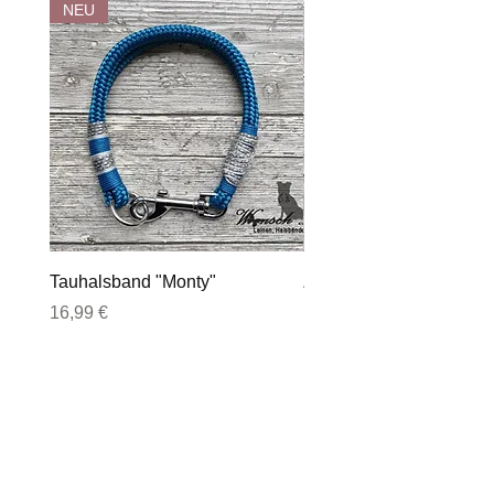
NEU
Tauhalsband "Monty"
Zugstopphalsband "Sh
Preis
Preis
16,99 €
17,99 €