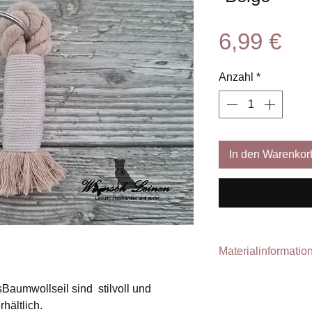
Pre
6,99 €
Anzahl
*
In den Warenkor
Materialinformatio
Handgefertigter S
aumwollseil sind stilvoll und
hältlich.
Baumwollseil Farbe