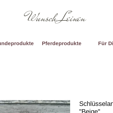
Wunsch Leinen
undeprodukte
Pferdeprodukte
Für D
Schlüssela
"Beige"