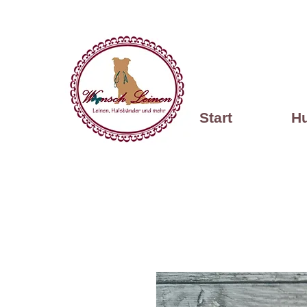
Start
H