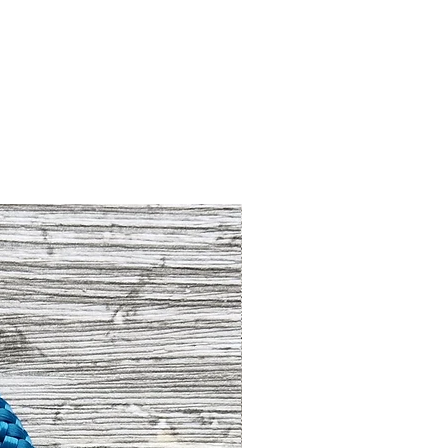
lringes:
Silber