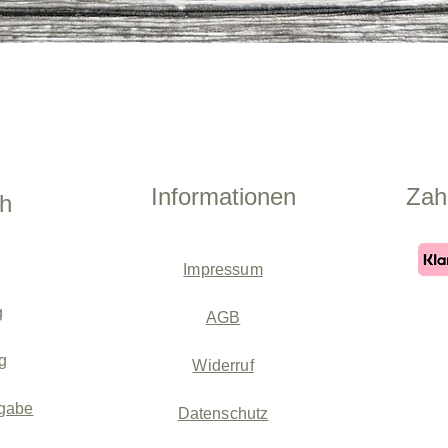
Schnellansicht
Informationen
Zah
ch
Impressum
g
AGB
g
Widerruf
gabe
Datenschutz