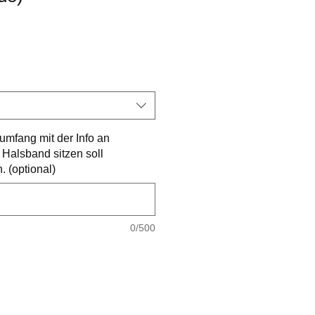
reis
umfang mit der Info an
Halsband sitzen soll
 (optional)
0/500