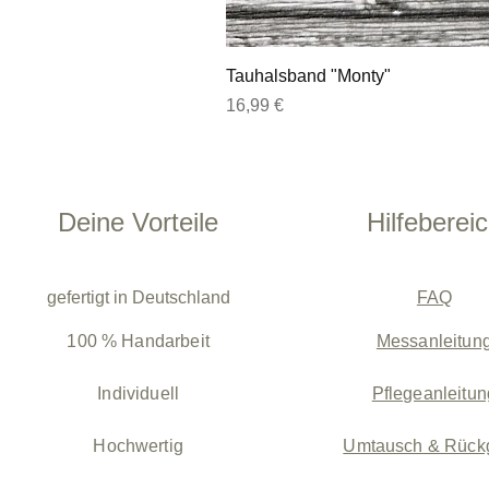
Tauhalsband "Monty"
Preis
16,99 €
Deine Vorteile
Hilfeberei
gefertigt in Deutschland
FAQ
100 % Handarbeit
Messanleitun
Individuell
Pflegeanleitun
Hochwertig
Umtausch & Rück