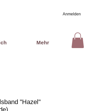
Anmelden
ich
Mehr
lsband "Hazel"
de)