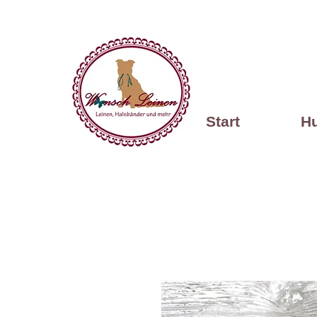
Start
H