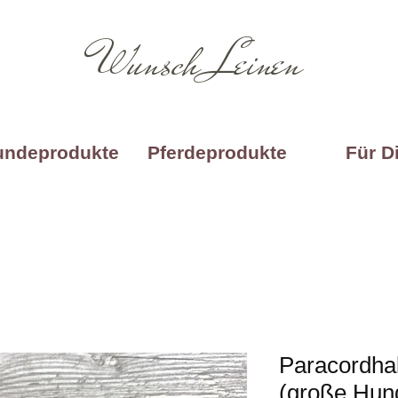
Wunsch Leinen
undeprodukte
Pferdeprodukte
Für D
Paracordha
(große Hun