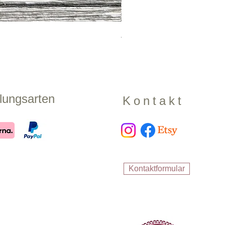
Zugstopphalsband "Shadow
Preis
17,99 €
lungsarten
Kontakt
Kontaktformular